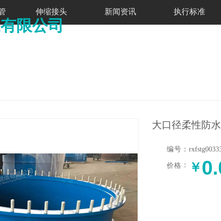
管
伸缩接头
新闻资讯
执行标准
造有限公司
大口径柔性防水
编号
：
rxfstg0033
0.
￥
：
价格