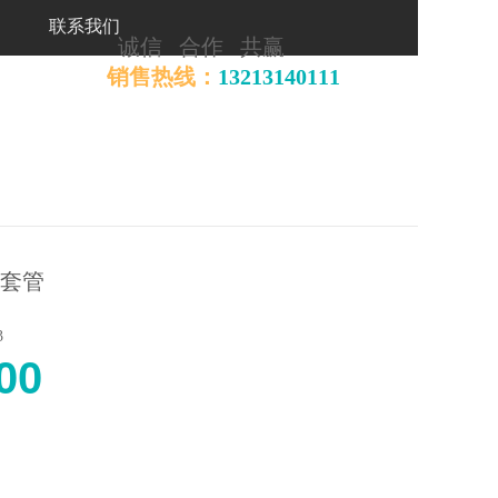
联系我们
诚信 合作 共赢
销售热线：
13213140111
套管
3
00