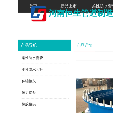
热门
首页
新品上市
柔性防水套
河南
恒生
管道制
产品导航
产品详情
柔性防水套管
刚性防水套管
伸缩接头
传力接头
橡胶接头